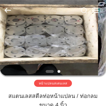
แส
ตน
เลส
316
ผู้
ผลิต.
Copyright
บ้าน
©
2018
-
2025
Zhejiang
Senyu
ผลิตภัณฑ์
Stainless
Steel
Co.,
Ltd.
All
Rights
Reserved.
เกี่ยว
Developed
by
ECER
กับ
เรา
หน้าแปลนสเตนเลส
สแตนเลสสตีลท่อหน้าแปลน / ท่อกลม
ทัวร์
ขนาด 4 นิ้ว