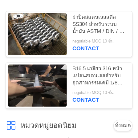
ใบ
ฝาปิดสแตนเลสสตีล
เสนอ
SS304 สำหรับระบบ
น้ำมัน ASTM / DIN / GB
ราคา
Standard
negotiable MOQ:10 ชิ้น
CONTACT
แผนผัง
B16.5 เกลียว 316 หน้า
เว็บไซต์
แปลนสเตนเลสสำหรับ
อุตสาหกรรมเคมี 1/8
"-80" OD
PRIVACY
negotiable MOQ:10 ชิ้น
CONTACT
POLICY
หมวดหมู่ยอดนิยม
ทั้งหมด