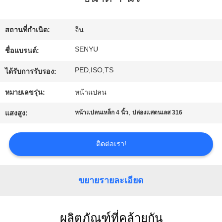
โรงงาน
สถานที่กำเนิด:
จีน
ควบคุม
SENYU
ชื่อแบรนด์:
PED,ISO,TS
คุณภาพ
ได้รับการรับรอง:
หมายเลขรุ่น:
หน้าแปลน
ติดต่อ
,
แสงสูง:
หน้าแปลนเหล็ก 4 นิ้ว
ปล่องแสตนเลส 316
เรา
ติดต่อเรา!
ข่าว
ขยายรายละเอียด
ขอ
ผลิตภัณฑ์ที่คล้ายกัน