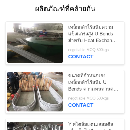
ใบ
ผลิตภัณฑ์ที่คล้ายกัน
เสนอ
เหล็กกล้าไร้สนิมความ
ราคา
แข็งแกร่งสูง U Bends
สำหรับ Heat Exchanger
TP304 / 316L ASTM
negotiable MOQ:500kgs
แผนผัง
A213
CONTACT
เว็บไซต์
ขนาดที่กำหนดเอง
เหล็กกล้าไร้สนิม U
PRIVACY
Bends ความทนทานต่อ
อุณหภูมิสูง 1/8 '' - 12 ''
POLICY
negotiable MOQ:500kgs
CONTACT
Y สไตล์สแตนเลสสตีล