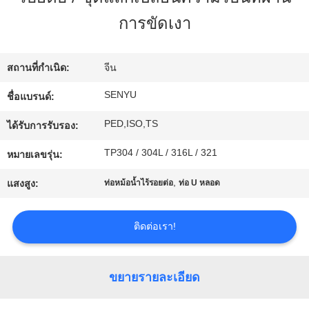
โรงงาน
การขัดเงา
ควบคุม
สถานที่กำเนิด:
จีน
SENYU
ชื่อแบรนด์:
คุณภาพ
PED,ISO,TS
ได้รับการรับรอง:
ติดต่อ
TP304 / 304L / 316L / 321
หมายเลขรุ่น:
,
เรา
แสงสูง:
ท่อหม้อน้ำไร้รอยต่อ
ท่อ U หลอด
ติดต่อเรา!
ข่าว
ขยายรายละเอียด
ขอ