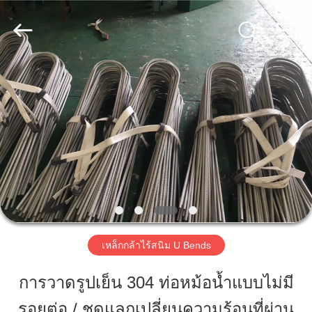
หลอด
ผู้
ผลิต.
Copyright
©
2018
-
บ้าน
2025
Zhejiang
Senyu
Stainless
Steel
Co.,
ผลิตภัณฑ์
Ltd.
All
Rights
Reserved.
Developed
by
เกี่ยว
ECER
กับ
เรา
เหล็กกล้าไร้สนิม U Bends
การวาดรูปเย็น 304 ท่อหม้อน้ำแบบไม่มี
ทัวร์
รอยต่อ / ชุดแลกเปลี่ยนความร้อนที่ผ่าน