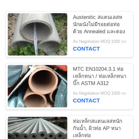
ใบ
Austenitic สแตนเลสห
เสนอ
นักผนังไม่มีรอยต่อท่อ
ด้วย Annealed และดอง
ราคา
As Negotiation MOQ:1000 กก
CONTACT
แผนผัง
MTC EN10204.3.1 ท่อ
เว็บไซต์
เหล็กหนา / ท่อเหล็กหนา
บิ๊ก ASTM A312
PRIVACY
As Negotiation MOQ:1000 กก
CONTACT
POLICY
ท่อเหล็กสแตนเลสหนัก
กันน้ำ, ผิวท่อ AP หนา
เหล็กท่อ